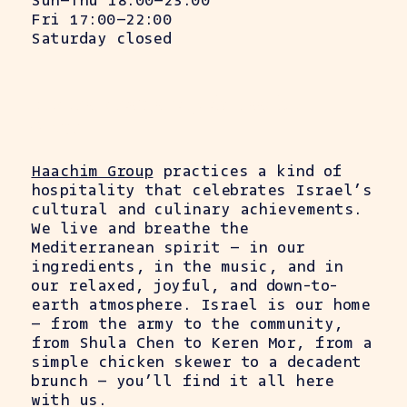
Fri 17:00–22:00
Saturday closed
Abie is a restaurant by the Haachim
Group.
Haachim Group
practices a kind of
hospitality that celebrates Israel’s
cultural and culinary achievements.
We live and breathe the
Mediterranean spirit — in our
ingredients, in the music, and in
our relaxed, joyful, and down-to-
earth atmosphere. Israel is our home
— from the army to the community,
from Shula Chen to Keren Mor, from a
simple chicken skewer to a decadent
brunch — you’ll find it all here
with us.