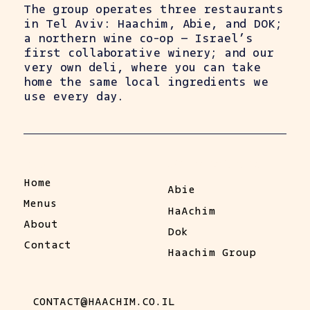
The group operates three restaurants
in Tel Aviv: Haachim, Abie, and DOK;
a northern wine co-op — Israel’s
first collaborative winery; and our
very own deli, where you can take
home the same local ingredients we
use every day.
Our Restaurants
Abie
Home
Abie
Menus
HaAchim
About
Dok
Contact
Haachim Group
CONTACT@HAACHIM.CO.IL